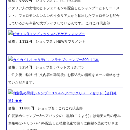
価格：
6,000円
ショップ名：これこれ倶楽部
イタリア人の女性のヒトフェロモンを配合したシャンプーとトリートメ
ント。フェロモンムンムンのイタリア人から抽出したフェロモンを配合
しているから今巷で大ブレイクしているんです。 これこれ倶楽部
ビオチンBコンプレックスヘアケアシャンプー
価格：
1,332円
ショップ名：HBWサプリメント
カイカイしちゃう子に。マラセブシャンプー500ml 1本
価格：
3,254円
ショップ名：ペットのうさパラ
ご注文後、弊社で注文内容の確認後にお振込先の情報をメール連絡させ
ていただきます。
白髪染め黒耀シャンプーＱＳ＆ヘアパックＱＳ ２セット【当日発
送】★★
価格：
11,800円
ショップ名：これこれ倶楽部
白髪染めシャンプー&ヘアパックの「黒耀(こくよう)」は奄美大島の恵み
車輪梅(シャリンバイ)を配合した植物色素で徐々に白髪を染めていきま