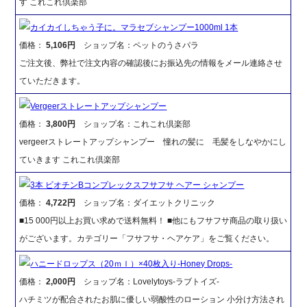
す これこれ倶楽部
カイカイしちゃう子に。マラセブシャンプー1000ml 1本
価格：
5,106円
ショップ名：ペットのうさパラ
ご注文後、弊社で注文内容の確認後にお振込先の情報をメール連絡させ
ていただきます。
Vergeerストレートアップシャンプー
価格：
3,800円
ショップ名：これこれ倶楽部
vergeerストレートアップシャンプー 憧れの髪に 毛髪をしなやかにし
ていきます これこれ倶楽部
3本 ビオチンBコンプレックスフサフサ ヘアー シャンプー
価格：
4,722円
ショップ名：ダイエットクリニック
■15 000円以上お買い求めで送料無料！ ■他にもフサフサ商品の取り扱い
がございます。カテゴリー「フサフサ・ヘアケア」をご覧ください。
ハニードロップス（20ｍｌ）×40枚入り-Honey Drops-
価格：
2,000円
ショップ名：Lovelytoys-ラブトイズ-
ハチミツが配合されたお肌に優しい弱酸性のローション 小分け方法され