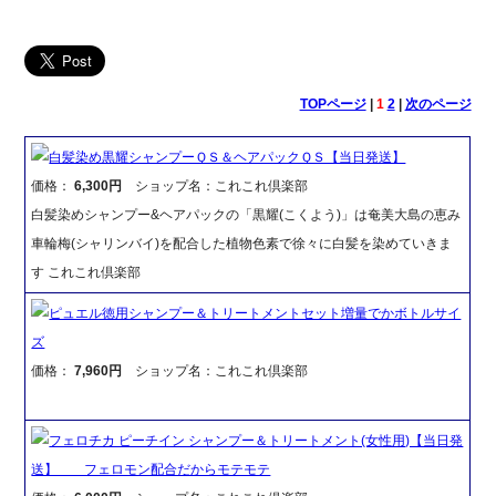
TOPページ
|
1
2
|
次のページ
白髪染め黒耀シャンプーＱＳ＆ヘアパックＱＳ【当日発送】
価格：
6,300円
ショップ名：これこれ倶楽部
白髪染めシャンプー&ヘアパックの「黒耀(こくよう)」は奄美大島の恵み
車輪梅(シャリンバイ)を配合した植物色素で徐々に白髪を染めていきま
す これこれ倶楽部
ピュエル徳用シャンプー＆トリートメントセット増量でかボトルサイ
ズ
価格：
7,960円
ショップ名：これこれ倶楽部
フェロチカ ピーチイン シャンプー＆トリートメント(女性用)【当日発
送】 フェロモン配合だからモテモテ