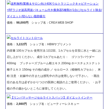
送料無料/業務＆サロン向け40Kウルトラソニックキャビテーション
+RFラジオ波高周波バキューム付き痩身器5種類が1台に/セルライト除去/
ダイエット/切らない脂肪吸引
価格：
98,000円
ショップ名：CREA WEB SHOP
セルライトコントロール
価格：
3,222円
ショップ名：HBWサプリメント
内容量 100カプセル 使用方法 1日2回、1カプセルを目安に水と一緒にお
召し上がりください。 成分 1カプセルあたり： ゴツコラパウダー
400mg ブッチャーズブルーム根エキス 200mg ホースチェストナット
種子エキス 150mg その他の成分 ／ セルロース（植物性カプセル）、米
粉 注意 ・妊娠中の方または授乳中の方は使用しないで下さい。 ・既往
症のある方は必ずかかりつけの医師に相談の上ご使用ください。 ・お子
様の手の届かないところに保管してください。
【リンパマッサージセルライトスパッツ】ダイエットインナー
価格：
2,980円
ショップ名：ビューティーレスキュー