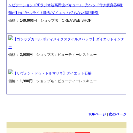
ャビテーション+RFラジオ波高周波バキューム+光ヘッド付き痩身器6種
類が1台に/セルライト除去/ダイエット/切らない脂肪吸引
価格：
149,900円
ショップ名：CREA WEB SHOP
【ゴシップガール ボディメイクスタイルスパッツ】ダイエットインナ
ー
価格：
2,980円
ショップ名：ビューティーレスキュー
【サヴォン・ドゥ・トルマリネ】ダイエット石鹸
価格：
1,980円
ショップ名：ビューティーレスキュー
TOPページ
|
次のページ