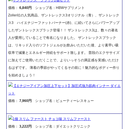
ザントレックス ブラック2個セット
価格：
6,840円
ショップ名：HBWサプリメント
Zoller社の人気商品、ザントレックス3オリジナル（青）、ザントレック
ス3 ハイエナジーファットバーナー(赤)、に続いてさらにパワーアップ
したザントレックスブラック登場！！ ザントレックス3は、数々の著名
人が愛用していることで有名になりました。 ザントレックスブラック
は、リキッド入りのソフトジェルがお飲みいただいた後、より素早い吸
収率で減量とエネルギー持続をサポート致します。 普段のエクササイズ
に加えてご使用いただくことで、よりいっそうの満足感を実感いただけ
るはずです。 薄着の季節がやってくるその前に！魅力的なボディー作り
を始めましょう！
【エナジーアイアン加圧上下セット】加圧式強力筋肉インナー ダイエ
ット
価格：
7,960円
ショップ名：ビューティーレスキュー
1個 スリム ファースト チョコ味 スリムファースト
価格：
3,222円
ショップ名：ダイエットクリニック