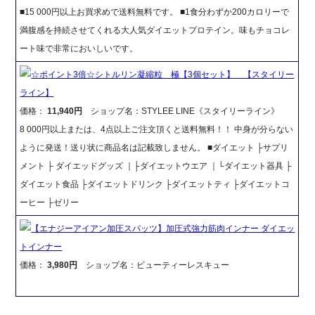
■15 000円以上お買求めで送料無料です。 ■1食分わずか200カロリーで
満腹感を持続させてくれる大人気ダイエットプロテイン。味もチョコレ
ート味で非常においしいです。
☆ポイント3倍☆シトルリン凝縮粒 極【3個セット】 【スタイリー
ライン】
価格：
11,940円
ショップ名：STYLEE LINE《スタイリーライン》
8 000円以上または、4点以上ご注文頂くと送料無料！！ 中身が分らない
ように発送！送り状に商品名は記載致しません。 ■ダイエット ├サプリ
メント ├ ダイエッドグッズ ｜├ダイエットウエア ｜└ダイエット器具 ├
ダイエット食品 ├ダイエットドリンク ├ダイエットティ ├ダイエットコ
ーヒー ├ゼリー
【エナジーアイアン加圧スパッツ】加圧式強力筋肉インナー ダイエッ
トインナー
価格：
3,980円
ショップ名：ビューティーレスキュー