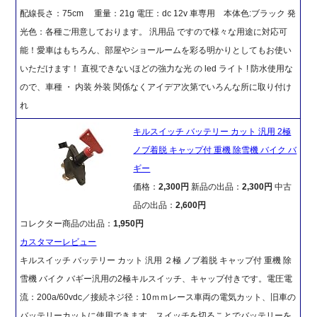
配線長さ：75cm 重量：21g 電圧：dc 12v 車専用 本体色:ブラック 発
光色：各種ご用意しております。 汎用品 ですので様々な用途に対応可
能！愛車はもちろん、部屋やショールームを彩る明かりとしてもお使い
いただけます！ 直視できないほどの強力な光 の led ライト ! 防水使用な
ので、車種 ・ 内装 外装 関係なくアイデア次第でいろんな所に取り付け
れ
キルスイッチ バッテリー カット 汎用 2極
ノブ着脱 キャップ付 重機 除雪機 バイク バ
ギー
価格：
2,300円
新品の出品：
2,300円
中古
品の出品：
2,600円
コレクター商品の出品：
1,950円
カスタマーレビュー
キルスイッチ バッテリー カット 汎用 ２極 ノブ着脱 キャップ付 重機 除
雪機 バイク バギー汎用の2極キルスイッチ、キャップ付きです。電圧電
流：200a/60vdc／接続ネジ径：10ｍｍレース車両の電気カット、旧車の
バッテリーカットに使用できます。スイッチを切ることでバッテリーを