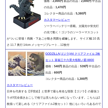
価格：
2,000円
新品の出品：
2,000円
中古品
の出品：
1,470円
コレクター商品の出品：
5,380円
カスタマーレビュー
ソーラーバッテリー搭載。太陽光や蛍光灯
の光で動く！ゴジラのソーラーマスコット
がついに登場！両腕・下あごが動き周囲を威嚇します。 サイズ:幅:10 高
さ:11.7 奥行:14cm メッセージプレート…12枚付
GODZILLA(ゴジラ)A4 クリアファイル 2枚
セット 富嶽三十六景大怪獣ノ図 8800
価格：
540円
新品の出品：
539円
中古品の
出品：
600円
コレクター商品の出品：
1,300円
カスタマーレビュー
日本を代表する【浮世絵】と世界で最も有名な怪獣【ゴジラ】の最強コ
ラボ!!完全描きおこしで他では見られないartになっています。こちらは2
枚揃って楽しめる《クリアファイル2枚セット》他にもいろいろあるので