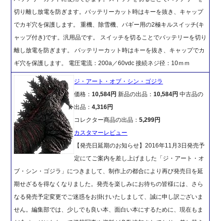
切り離し放電を防ぎます。バッテリーカット時はキーを抜き、キャップ
でカギ穴を保護します。 重機、除雪機、バギー用の2極キルスイッチ(キ
ャップ付き)です。汎用品です。 スイッチを切ることでバッテリーを切り
離し放電を防ぎます。 バッテリーカット時はキーを抜き、キャップでカ
ギ穴を保護します。 電圧電流：200a／60vdc 接続ネジ径：10ｍｍ
ジ・アート・オブ・シン・ゴジラ
価格：
10,584円
新品の出品：
10,584円
中古品の
出品：
4,316円
コレクター商品の出品：
5,299円
カスタマーレビュー
【発売日延期のお知らせ】2016年11月3日発売予
定にてご案内を差し上げました「ジ・アート・オ
ブ・シン・ゴジラ」につきまして、制作上の都合により再び発売日を延
期せざるを得なくなりました。発売を楽しみにお待ちの皆様には、さら
なる発売予定変更でご迷惑をお掛けいたしまして、誠に申し訳ございま
せん。編集部では、少しでも良い本、面白い本にするために、現在もま