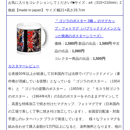
お気に入りをコレクションしてください!!■サイズ：a4（310×210mm）2
枚組【made in japan】 サイズ:幅21×高さ29.7cm
『 ゴジラのポスター 3種 』のマグカッ
プ：フォトマグ（パブリックドメインとな
った映画のポスターシリーズ）
価格：
1,580円
新品の出品：
1,580円
中古
品の出品：
1,080円
コレクター商品の出品：
1,500円
カスタマーレビュー
公表後50年以上が経過して日本国内では法律でパブリックドメイン（著
作権が消滅している状態）となっている 『 ゴジラのポスター 』（1954
年） と 『 ゴジラの逆襲のポスター 』（1955年） と 『 モスラ対ゴジラ
のポスター 』（1964年4月）の3点のポスターをそのままデザインして
、高度な特殊加工で焼き付けたマグカップ、フォトマグです（日本国内
の工場で美しく丁寧に焼き付け加工しています）。全国翌日配達・対面
手渡しのレターパック プラスで発送しています。 様々なフォトマグを
組み合わせて購入金額が1万円以上になると、送料無料となります。他の