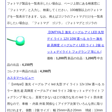
フォトマグ製品を一覧表示したい場合は、ページ上部にある検索窓に
「フォトマグ」と入力し、検索してください。100種類以上のフォトマ
グを一覧表示できます。なお、例えばゴジラのフォトマグだけを一覧表
示したい場合は、「フォトマグ ゴジラ」（フォトマグとゴジラの
【OMTYAL】激光 イーグル アイ LED 丸型
デイ ライト 12V 10W 選べる カラー 激光
超 高輝度 イーグルアイ LED ライト 2個 セ
ット ※ デイライト フォグランプ 等にも (
価格：
1,200円
新品の出品：
1,200円
中古
品の出品：
4,150円
コレクター商品の出品：
4,398円
カスタマーレビュー
「【omtyal】激光 イーグル アイ led 丸型 デイ ライト 12v 10w 選べる カ
ラー 激光 超 高輝度 イーグルアイ led ライト 2個 セット ※ デイライト フ
ォグランプ 等にも」 直視できないほどの強力な光 の led ライト 防水使
用なので、車種 ・ 内装 外装 関係なくアイデア次第でいろんな所に取り
付けれます。 個数：2個 サイズ： 幅 25mm×高さ20mm 球経：13mm