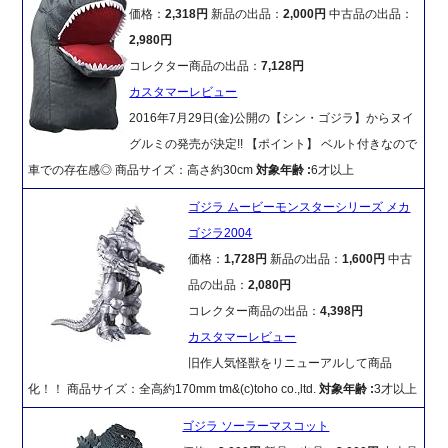
価格：
2,318円
新品の出品：
2,000円
中古品の出品：
2,980円
コレクター商品の出品：
7,128円
カスタマーレビュー
2016年7月29日(金)公開の【シン・ゴジラ】からヌイ
グルミの発売が決定!! 【ポイント】 ベルト付きなので
車での存在感◎ 商品サイズ：高さ約30cm
対象年齢 :
6才以上
ゴジラ ムービーモンスターシリーズ メカ
ゴジラ2004
価格：
1,728円
新品の出品：
1,600円
中古
品の出品：
2,080円
コレクター商品の出品：
4,398円
カスタマーレビュー
旧作人気怪獣をリニューアルして商品
化！！ 商品サイズ：全高約170mm tm&(c)toho co.,ltd.
対象年齢 :
3才以上
ゴジラ ソーラーマスコット