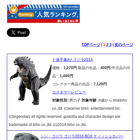
TOPページ
|
1
2
3
|
次のページ
ド派手暴れ! ゴジラ2014
価格：
1,270円
新品の出品：
400円
中古品の出
品：
1,490円
コレクター商品の出品：
7,128円
カスタマーレビュー
対象性別 :
男の子
対象年齢 :
4歳から tm&toho
co.,ltd. (c)warner bros. entertainment inc.
(c)legendary all rights reserved. godzilla and character design are
trademarks of toho co.,ltd. (c)2014 toho co.,ltd..
シン・ゴジラ ゴジラ2016 BOX ティッシュカバー