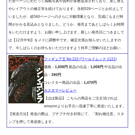
だ全ページにわたって掲載写真や資料が多数追加されており、差し替え
やレイアウトの修正等を続けております。当初528ページとお伝えして
いましたが、総560ページへのさらに大幅増量となり、完成にもまだ時
間がかかる見込みとなりました。どうか、発売まであとしばらくお時間
をいただけますよう、お願い申し上げます。新しい発売日につきまして
は【12月中旬】をメドに調整中です。確定次第お知らせいたしますの
で、今しばらくのお待ちをいただけますよう何卒ご理解のほどお願い
フィギュア王 No.222 (ワールドムック 1121)
価格：
1,008円
新品の出品：
1,008円
中古品の出
品：
390円
コレクター商品の出品：
1,470円
カスタマーレビュー
【ほぼ新品】 こちらの商品をご注文頂ければ、
amazonよりお手元へ迅速丁寧に発送いたします。
【発送方法】発送の際は、プチプチ付き封筒にて、「割れ物注意」スタ
ンプを押して発送致します。