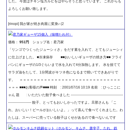
した。 今度はチキン塩カルビをはやらそうと思っています。 これからも
よろしくお願い致します。
━━━━━━━━━━━━━━━━━━━━━━━━━━━━━━━━━
[rinopi] 我が家が焼き肉屋に変身♪ (2
君乃家ギョーザ15個入（味噌たれ付）
価格：
951円
ショップ名：君乃家
「リンゴでつくったジューシィさ」をだす素を入れて、とてもジューシィ
に仕上げました。 ■冷凍保存 ■■おいしいギョーザの焼き方■■ フライ
パンにギョーザの1/3ぐらいまで水を入れて4分加熱します。 水を捨てて
サラダ油をたして、1分間皮がキツネ色になるまで焼いてできあがりで
す。 ＝＝＝＝＝＝＝＝＝＝＝＝＝＝＝＝＝＝＝＝＝＝＝＝＝＝＝＝＝
＝＝＝ ■■■お客様の声■■■ 時刻 : 2001/07/16 10:19 名前 : ひっここに
ゃん 題 : いただいた餃子食べました ---------------------------------------------
-------------------- 餃子、とってもおいしかったですよ。旦那さんも 「こ
れ、おいしい！ビールがおいしいよ。」って喜んで食べてくれました。わ
たしは、スーパーに売っている餃子はくせがあるので食べないんです
ホルモンキムチ鉄鍋セット（ホルモン、キムチ、唐辛子、たれ、鉄