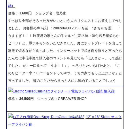
鍋）
価格：
3,600円
ショップ名：君乃家
やっぱり全部がそろった方がいいという人のリクエストにお答えして作り
ました。 お客様の声 時刻 : 2002/04/08 20:53 名前 : さちもち 題 :
うますぎ！！！ 昨夜君乃家さんの牛カルビ（新名称・味付君乃家柔らか
ビーフ）と、豚ホルモンをいただきました。庭にホットプレートを出して
家族で焼きながら食べました。インターネットで焼き肉を買うと言ったら
だんなは半信半疑で購入者のコメントを見せても「ほんまか～」って感じ
でした。 が、一口食べて「うま！！」。 ぺろりとたいらげたあと、「こ
のリピーター率７０パーセントってやつ、うちの家でもっと上げよか」と
言ってました。 彼のことだからきっと人にも勧めていることでしょう
Electric Skillet Cuisinart クイジナート電気フライパン [並行輸入品]
価格：
36,500円
ショップ名：CREA WEB SHOP
お手入れ簡単Oster&reg; DuraCeramic&#8482; 12” x 16” Skillet オスタ
ーフライパン鍋