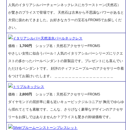
人気のイタリアシルバーチェーンネックレスにカラーストーン(天然石）
が驚きのプライスで登場です。 天然石は古来から不思議なパワーがあると
大切に扱われてきました。お好きなカラーの宝石をFROMSでお探しくだ
さい。
イタリアシルバー天然淡水パールネックレス
価格：
1,700円
ショップ名：天然石アクセサリーFROMS
やさしい女性に似合うパール！人気のイタリアシルバーシリーズにリクエ
ストの多かったパールペンダントの新製品です。プレゼントにも喜んでい
ただけるペンダントです。 好評のティファニーブルーのアクセサリー巾着
をつけてお届けいたします。 ＿＿＿＿＿＿＿＿＿＿＿＿＿＿＿＿＿
トリプルネックレス
価格：
2,800円
ショップ名：天然石アクセサリーFROMS
ダイヤモンドの屈折率に最も近いキュービックジルコニアが 胸元でゆらゆ
ら揺れてとても素敵です。こんな、さりげなく豪華なデザインのアクセサ
リーをお探しではありませんか？プライスも驚きの卸値価格です。
Silverブルームーンストーンブレスレット