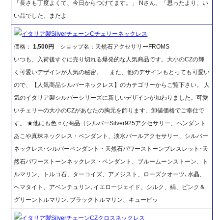
「長さも丁度よくて、今日からつけてます。」 Nさん、「思ったより、い
い品でした。またよ
イタリア製SilverチェーンCチェリーネックレス
価格：
1,500円
ショップ名：天然石アクセサリーFROMS
いつも、入荷後すぐに売り切れる爆発的な人気商品です。大小のCZの輝
く可愛いデザインが人気の秘密。 また、他のデザインもとっても可愛い
ので、【人気商品シルバーネックレス】のカテゴリーからご覧下さい。 人
気のイタリア製シルバーシリーズに新しいデザインが加わりました。可愛
いチェリーの大小のCZがあなたの胸元を飾ります。卸値価格でご奉仕で
す。 ★他にも色々な商品（シルバーSilver925アクセサリー、ペンダント･
あこや真珠ネックレス・ペンダント、淡水パールアクセサリー、シルバー
ネックレス･シルバーペンダント・天然石パワーストーンブレスレット･天
然石パワーストーンネックレス・ペンダント、ブルームーンストーン、ト
ルマリン、トルコ石、ターコイズ、アメジスト、ローズクオーツ､水晶、
ヘマタイト、アベンチュリン､イエロージェイド、シルク、絹、ピンク＆
グリーントルマリン､ブラックトルマリン、キュービッ
イタリア製SilverチェーンCZクロスネックレス