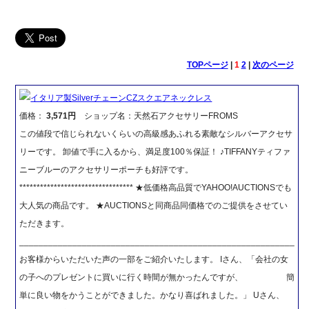
TOPページ
|
1
2
|
次のページ
イタリア製SilverチェーンCZスクエアネックレス
価格：
3,571円
ショップ名：天然石アクセサリーFROMS
この値段で信じられないくらいの高級感あふれる素敵なシルバーアクセサ
リーです。 卸値で手に入るから、満足度100％保証！ ♪TIFFANYティファ
ニーブルーのアクセサリーポーチも好評です。
********************************* ★低価格高品質でYAHOO!AUCTIONSでも
大人気の商品です。 ★AUCTIONSと同商品同価格でのご提供をさせてい
ただきます。
_________________________________________________________
お客様からいただいた声の一部をご紹介いたします。 Iさん、「会社の女
の子へのプレゼントに買いに行く時間が無かったんですが、 簡
単に良い物をかうことができました。かなり喜ばれました。」 Uさん、