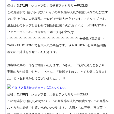
価格：
3,571円
ショップ名：天然石アクセサリーFROMS
このお値段で､信じられないくらいの高級感が人気の秘密♪入荷のたびにす
ぐに売り切れの人気商品。テレビで芸能人が良くつけているタイプです。
最近は他のトップと合わせて個性的に装うのがおすすめ！ ♪TIFFANYティ
ファニーブルーのアクセサリーポーチも好評です。
******************************************************** ★低価格高品質で
YAHOO!AUCTIONSでも大人気の商品です。 ★AUCTIONSと同商品同価
格でのご提供をさせていただきます。
_________________________________________________________
お客様の声の一部をご紹介いたします。 Aさん、「写真で見たときより､
実際の方が綺麗でした。」 Kさん、「綺麗ですねぇ。とても気に入りまし
た。どうもありがとうございました。」 H
イタリア製SilverチェーンCZネックレス
価格：
2,838円
ショップ名：天然石アクセサリーFROMS
このお値段で､信じられないくらいの高級感が人気の秘密です♪ この商品が
おどろきの卸値でお買い求めいただけます。 入荷と共に完売、再入荷で、