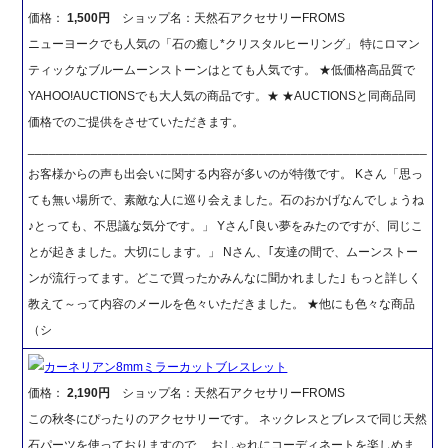
価格：
1,500円
ショップ名：天然石アクセサリーFROMS
ニューヨークでも人気の「石の癒し*クリスタルヒーリング」 特にロマン
ティックなブルームーンストーンはとても人気です。 ★低価格高品質で
YAHOO!AUCTIONSでも大人気の商品です。★ ★AUCTIONSと同商品同
価格でのご提供をさせていただきます。
_________________________________________________________
お客様からの声も出会いに関する内容が多いのが特徴です。 Kさん「思っ
ても無い場所で、素敵な人に巡り会えました。石のおかげなんでしょうね
♪とっても、不思議な気分です。」 Yさん｢良い夢をみたのですが、同じこ
とが起きました。大切にします。」 Nさん、｢友達の間で、ムーンストー
ンが流行ってます。どこで買ったかみんなに聞かれました｣ もっと詳しく
教えて～って内容のメールを色々いただきました。 ★他にも色々な商品
（シ
カーネリアン8mmミラーカットブレスレット
価格：
2,190円
ショップ名：天然石アクセサリーFROMS
この秋冬にぴったりのアクセサリーです。 ネックレスとブレスで同じ天然
石パーツを使っておりますので、 おしゃれにコーディネートを楽しめま