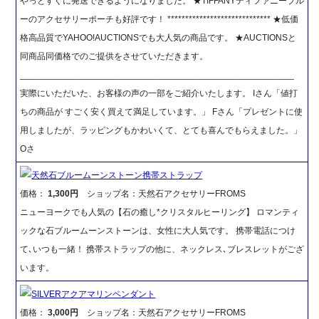
やっとすぐに発送できるようになりました。 ★TIFFANYティファニーブル
ーのアクセサリーポーチも好評です！ ***************************** ★低価
格高品質でYAHOO!AUCTIONSでも大人気の商品です。 ★AUCTIONSと
同商品同価格でのご提供をさせていただきます。
_______________________________________________________
実際にいただいた、お客様の声の一部をご紹介いたします。 Iさん「値打
ちの商品が すごく安く買えて満足しています。」 Fさん「プレゼントに使
用しましたが、ラッピングもかわいくて、とても喜んでもらえました。」
Oさ
天然石ブルームーンストーン携帯ストラップ
価格：
1,300円
ショップ名：天然石アクセサリーFROMS
ニューヨークでも人気の【石の癒し*クリスタルヒーリング】 ロマンティ
ックな石ブルームーンストーンは、女性に大人気です。 携帯電話につけ
て､いつも一緒！ 携帯ストラップの他に、ネックレス､ブレスレットがござ
います。
SILVERアクアマリンペンダント
価格：
3,000円
ショップ名：天然石アクセサリーFROMS