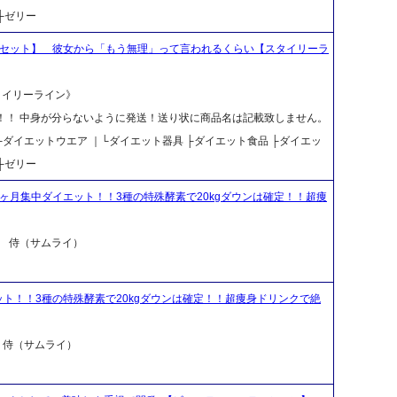
├ゼリー
個セット】 彼女から「もう無理」って言われるくらい【スタイリーラ
スタイリーライン》
料！！ 中身が分らないように発送！送り状に商品名は記載致しません。
｜├ダイエットウエア ｜└ダイエット器具 ├ダイエット食品 ├ダイエッ
├ゼリー
ヶ月集中ダイエット！！3種の特殊酵素で20kgダウンは確定！！超痩
 侍（サムライ）
ト！！3種の特殊酵素で20kgダウンは確定！！超痩身ドリンクで絶
侍（サムライ）