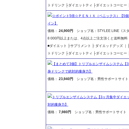
トドリンク ├ダイエットティ ├ダイエットコーヒー 
☆ポイント5倍☆ＰＥＮＩＸ（ペニックス）【5
イン】
価格：
24,900円
ショップ名：STYLEE LINE《
8 000円以上または、4点以上ご注文頂くと送料無
■ダイエット ├サプリメント ├ ダイエッドグッズ 
トドリンク ├ダイエットティ ├ダイエットコーヒー 
【まとめて3個】トリプルエンザイムシステム【3
身ドリンクで絶対的痩身力】
価格：
23,940円
ショップ名：男性サポートサイト
トリプルエンザイムシステム【3ヶ月集中ダイエッ
対的痩身力】
価格：
7,980円
ショップ名：男性サポートサイト 