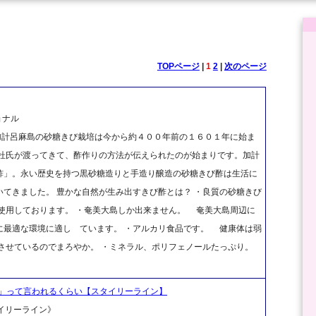
TOPページ
|
1
2
|
次のページ
ョナル
、加計呂麻島の砂糖きび栽培は今から約４００年前の１６０１年に始ま
前杜氏が渡ってきて、酢作りの方法が伝えられたのが始まりです。加計
酢」。永い歴史を持つ黒砂糖造りと手造り醸造の砂糖きび酢は生活に
てきました。 豊かな自然が生み出すきび酢とは？ ・良質の砂糖きび
使用しております。 ・奄美大島しか出来ません。 奄美大島周辺に
に最適な環境に適し ています。 ・アルカリ食品です。 健康体は弱
させているのでまろやか。 ・ミネラル、ポリフェノールたっぷり。
」って言われるくらい【スタイリーライン】
タイリーライン》