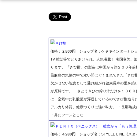
きび酢
価格：
2,800円
ショップ名：ケヤキインターナシ
TV 雑誌等でとりあげられ、人気沸騰！ 南国奄美
ります。 「きび酢」の製造は中国から約２００年
呂麻島の気候の中で永い間はぐくまれてきた「きび
欠かせない智恵として受け継がれ健康長寿の里を築い
が原料です。 さとうきびの搾り汁だけを１００％
は、空気中に乳酸菌が浮遊しているのできび酢造り
アルカリ体質。健康つくりに強い味方。 ・長期熟成
・鼻にツーンとこな
ＰＥＮＩＸ（ペニックス） 彼女から「もう無理
価格：
4,980円
ショップ名：STYLEE LINE《ス