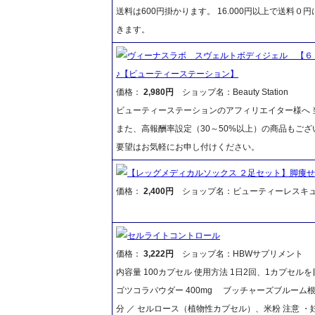
送料は600円掛かります。 16.000円以上で送料
きます。
ヴィーナスラボ スヴェルトボディジェル 【６
♪【ビューティーステーション】
価格：
2,980円
ショップ名：Beauty Station
ビューティーステーションのアフィリエイター様へ 当
また、高報酬率設定（30～50%以上）の商品もご
要望はお気軽にお申し付けください。
【レッグメディカルソックス ２足セット】脚痩せ
価格：
2,400円
ショップ名：ビューティーレスキ
セルライトコントロール
価格：
3,222円
ショップ名：HBWサプリメント
内容量 100カプセル 使用方法 1日2回、1カプセ
ゴツコラパウダー 400mg ブッチャーズブルーム根エ
分 ／ セルロース（植物性カプセル）、米粉 注意 