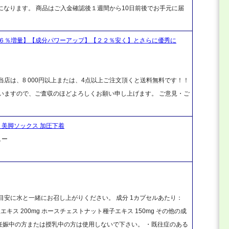
０円になります。 商品はご入金確認後１週間から10日前後でお手元に届
６％増量】【成分パワーアップ】【２２％安く】とさらに優秀に
店は、8 000円以上または、4点以上ご注文頂くと送料無料です！！
ざいますので、ご査収のほどよろしくお願い申し上げます。 ご意見・ご
 美脚ソックス 加圧下着
ュー
ルを目安に水と一緒にお召し上がりください。 成分 1カプセルあたり：
キス 200mg ホースチェストナット種子エキス 150mg その他の成
・妊娠中の方または授乳中の方は使用しないで下さい。 ・既往症のある