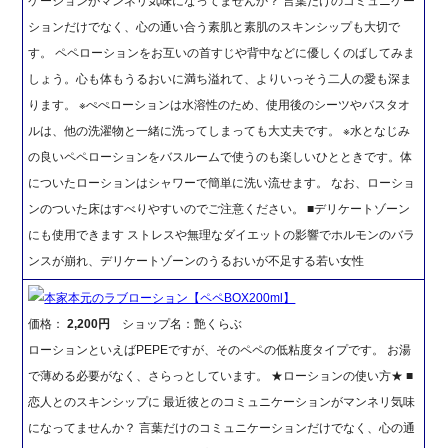
ケーションがマンネリ気味になってませんか？ 言葉だけのコミュニケー
ションだけでなく、心の通い合う素肌と素肌のスキンシップも大切で
す。 ペペローションをお互いの首すじや背中などに優しくのばしてみま
しょう。心も体もうるおいに満ち溢れて、よりいっそう二人の愛も深ま
ります。 ※ぺぺローションは水溶性のため、使用後のシーツやバスタオ
ルは、他の洗濯物と一緒に洗ってしまっても大丈夫です。 ※水となじみ
の良いペペローションをバスルームで使うのも楽しいひとときです。体
についたローションはシャワーで簡単に洗い流せます。 なお、ローショ
ンのついた床はすべりやすいのでご注意ください。 ■デリケートゾーン
にも使用できます ストレスや無理なダイエットの影響でホルモンのバラ
ンスが崩れ、デリケートゾーンのうるおいが不足する若い女性
本家本元のラブローション【ペペBOX200ml】
価格：
2,200円
ショップ名：艶くらぶ
ローションといえばPEPEですが、そのペペの低粘度タイプです。 お湯
で薄める必要がなく、さらっとしています。 ★ローションの使い方★ ■
恋人とのスキンシップに 最近彼とのコミュニケーションがマンネリ気味
になってませんか？ 言葉だけのコミュニケーションだけでなく、心の通