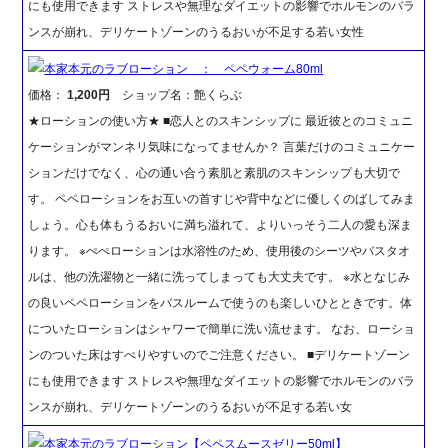
にも使用できます ストレスや無理なダイエットの影響でホルモンのバラ
ンスが崩れ、デリケートゾーンのうるおいが不足する若い女性
本家本元のラブローション ： ペペウォーム80ml
価格：
1,200円
ショップ名：艶くらぶ
★ローションの使い方★ ■恋人とのスキンシップに 最近彼とのコミュニ
ケーションがマンネリ気味になってませんか？ 言葉だけのコミュニケー
ションだけでなく、心の通い合う素肌と素肌のスキンシップも大切で
す。 ペペローションをお互いの首すじや背中などに優しくのばしてみま
しょう。心も体もうるおいに満ち溢れて、よりいっそう二人の愛も深ま
ります。 ※ぺぺローションは水溶性のため、使用後のシーツやバスタオ
ルは、他の洗濯物と一緒に洗ってしまっても大丈夫です。 ※水となじみ
の良いペペローションをバスルームで使うのも楽しいひとときです。体
についたローションはシャワーで簡単に洗い流せます。 なお、ローショ
ンのついた床はすべりやすいのでご注意ください。 ■デリケートゾーン
にも使用できます ストレスや無理なダイエットの影響でホルモンのバラ
ンスが崩れ、デリケートゾーンのうるおいが不足する若い女
本家本元のラブローション【ペペスムースゼリー50ml】