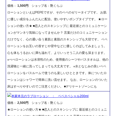
価格：
1,500円
ショップ名：艶くらぶ
ローションといえばPEPEですが、そのペペのゼリータイプです。 お肌
に優しい成分をふんだんに配合。使いやすいポンプタイプです。 ★ロー
ションの使い方★ ■恋人とのスキンシップに 最近彼とのコミュニケーシ
ョンがマンネリ気味になってませんか？ 言葉だけのコミュニケーション
だけでなく、心の通い合う素肌と素肌のスキンシップも大切です。 ペペ
ローションをお互いの首すじや背中などに優しくのばしてみましょう。
心も体もうるおいに満ち溢れて、よりいっそう二人の愛も深まります。
※ぺぺローションは水溶性のため、使用後のシーツやバスタオルは、他の
洗濯物と一緒に洗ってしまっても大丈夫です。 ※水となじみの良いペペ
ローションをバスルームで使うのも楽しいひとときです。体についたロ
ーションはシャワーで簡単に洗い流せます。 なお、ローションのついた
床はすべりやすいのでご注意ください。 ■デリケートゾーンにも
本家本元のラブローション ： ペペスペシャル200ml
価格：
2,500円
ショップ名：艶くらぶ
★ローションの使い方★ ■恋人とのスキンシップに 最近彼とのコミュニ