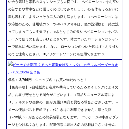
い合う素肌と素肌のスキンシップも大切です。 ペペローションをお互い
の首すじや背中などに優しくのばしてみましょう。心も体もうるおいに
満ち溢れて、よりいっそう二人の愛も深まります。 ※ぺぺローションは
水溶性のため、使用後のシーツやバスタオルは、他の洗濯物と一緒に洗
ってしまっても大丈夫です。 ※水となじみの良いペペローションをバス
ルームで使うのも楽しいひとときです。体についたローションはシャワ
ーで簡単に洗い流せます。 なお、ローションのついた床はすべりやすい
のでご注意ください。 ■デリケートゾーンにも使用できます ス
ビーチで大活躍 くるっと裏返せばリュックに カラフルボーダータオ
ル 75x120cm 全２色
価格：
2,766円
ショップ名：お買い物だねっと！
【免責事項】 ※自社販売と在庫を共有しているためタイミングにより欠
品、お取り寄せとなる場合がございます。 ※商品リニューアル等によ
り、テキストや画像の一部がお届け商品と異なる場合がございます。 ※
メール便はポスト投函です。代引きはご利用できません。厚さ制限
（2cm以下）があるため簡易包装となります。 パッケージや中身がダメ
ージを受け易くなります。配送伝票に差出人名の記載はございません。