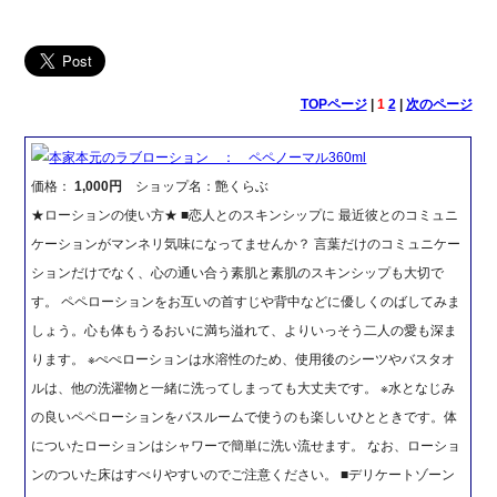
TOPページ
|
1
2
|
次のページ
本家本元のラブローション ： ペペノーマル360ml
価格：
1,000円
ショップ名：艶くらぶ
★ローションの使い方★ ■恋人とのスキンシップに 最近彼とのコミュニ
ケーションがマンネリ気味になってませんか？ 言葉だけのコミュニケー
ションだけでなく、心の通い合う素肌と素肌のスキンシップも大切で
す。 ペペローションをお互いの首すじや背中などに優しくのばしてみま
しょう。心も体もうるおいに満ち溢れて、よりいっそう二人の愛も深ま
ります。 ※ぺぺローションは水溶性のため、使用後のシーツやバスタオ
ルは、他の洗濯物と一緒に洗ってしまっても大丈夫です。 ※水となじみ
の良いペペローションをバスルームで使うのも楽しいひとときです。体
についたローションはシャワーで簡単に洗い流せます。 なお、ローショ
ンのついた床はすべりやすいのでご注意ください。 ■デリケートゾーン